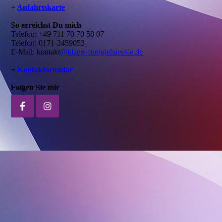
+
Anfahrtskarte
So erreichst Du mich
Telefon: +49 711 70 70 58 07
Telefon: 0171-2459053
E-Mail: kontakt
@klang-energiehaeusle.de
+
Kontakformular
Folgen Sie mir