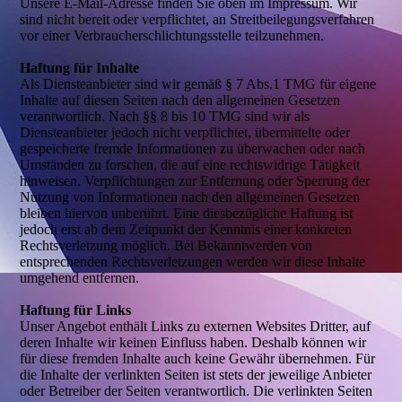
Unsere E-Mail-Adresse finden Sie oben im Impressum. Wir
sind nicht bereit oder verpflichtet, an Streitbeilegungsverfahren
vor einer Verbraucherschlichtungsstelle teilzunehmen.
Haftung für Inhalte
Als Diensteanbieter sind wir gemäß § 7 Abs.1 TMG für eigene
Inhalte auf diesen Seiten nach den allgemeinen Gesetzen
verantwortlich. Nach §§ 8 bis 10 TMG sind wir als
Diensteanbieter jedoch nicht verpflichtet, übermittelte oder
gespeicherte fremde Informationen zu überwachen oder nach
Umständen zu forschen, die auf eine rechtswidrige Tätigkeit
hinweisen. Verpflichtungen zur Entfernung oder Sperrung der
Nutzung von Informationen nach den allgemeinen Gesetzen
bleiben hiervon unberührt. Eine diesbezügliche Haftung ist
jedoch erst ab dem Zeitpunkt der Kenntnis einer konkreten
Rechtsverletzung möglich. Bei Bekanntwerden von
entsprechenden Rechtsverletzungen werden wir diese Inhalte
umgehend entfernen.
Haftung für Links
Unser Angebot enthält Links zu externen Websites Dritter, auf
deren Inhalte wir keinen Einfluss haben. Deshalb können wir
für diese fremden Inhalte auch keine Gewähr übernehmen. Für
die Inhalte der verlinkten Seiten ist stets der jeweilige Anbieter
oder Betreiber der Seiten verantwortlich. Die verlinkten Seiten