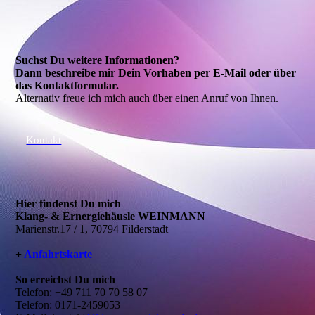
Suchst Du weitere Informationen?
Dann beschreibe mir Dein Vorhaben per E-Mail oder über
das Kontakt­formular.
Alternativ freue ich mich auch über einen Anruf von Ihnen.
Kontakt
Hier findenst Du mich
Klang- & Ernergiehäusle WEINMANN
Marienstr.17 / 1, 70794 Filderstadt
+
Anfahrtskarte
So erreichst Du mich
Telefon: +49 711 70 70 58 07
Telefon: 0171-2459053