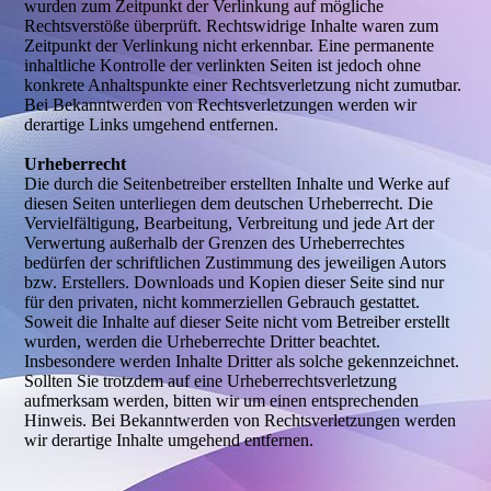
wurden zum Zeitpunkt der Verlinkung auf mögliche
Rechtsverstöße überprüft. Rechtswidrige Inhalte waren zum
Zeitpunkt der Verlinkung nicht erkennbar. Eine permanente
inhaltliche Kontrolle der verlinkten Seiten ist jedoch ohne
konkrete Anhaltspunkte einer Rechtsverletzung nicht zumutbar.
Bei Bekanntwerden von Rechtsverletzungen werden wir
derartige Links umgehend entfernen.
Urheberrecht
Die durch die Seitenbetreiber erstellten Inhalte und Werke auf
diesen Seiten unterliegen dem deutschen Urheberrecht. Die
Vervielfältigung, Bearbeitung, Verbreitung und jede Art der
Verwertung außerhalb der Grenzen des Urheberrechtes
bedürfen der schriftlichen Zustimmung des jeweiligen Autors
bzw. Erstellers. Downloads und Kopien dieser Seite sind nur
für den privaten, nicht kommerziellen Gebrauch gestattet.
Soweit die Inhalte auf dieser Seite nicht vom Betreiber erstellt
wurden, werden die Urheberrechte Dritter beachtet.
Insbesondere werden Inhalte Dritter als solche gekennzeichnet.
Sollten Sie trotzdem auf eine Urheberrechtsverletzung
aufmerksam werden, bitten wir um einen entsprechenden
Hinweis. Bei Bekanntwerden von Rechtsverletzungen werden
wir derartige Inhalte umgehend entfernen.