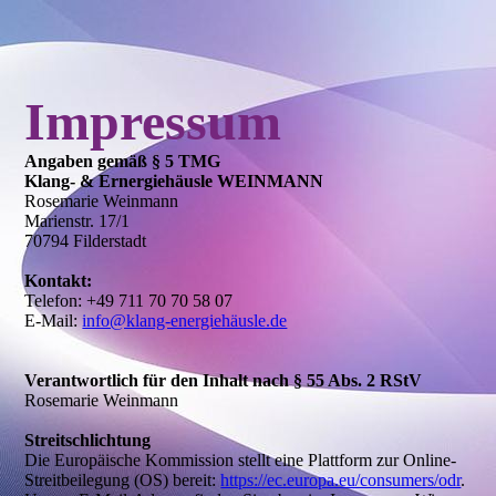
Impressum
Angaben gemäß § 5 TMG
Klang- & Ernergiehäusle WEINMANN
Rosemarie Weinmann
Marienstr. 17/1
70794 Filderstadt
Kontakt:
Telefon: +49 711 70 70 58 07
E-Mail:
info@klang-energiehäusle.de
Verantwortlich für den Inhalt nach § 55 Abs. 2 RStV
Rosemarie Weinmann
Streitschlichtung
Die Europäische Kommission stellt eine Plattform zur Online-
Streitbeilegung (OS) bereit:
https://ec.europa.eu/consumers/odr
.