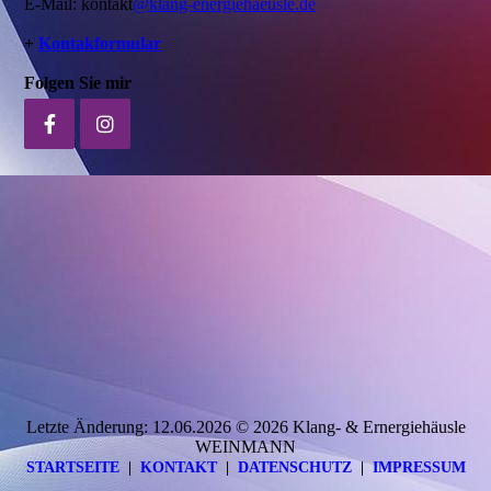
E-Mail: kontakt
@klang-energiehaeusle.de
+
Kontakformular
Folgen Sie mir
Letzte Änderung: 12.06.2026 © 2026 Klang- & Ernergiehäusle
WEINMANN
STARTSEITE
|
KONTAKT
|
DATEN­SCHUTZ
|
IMPRESSUM