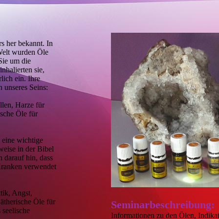
ers her bekannt. In
Welt wurden Öle
Sie um die
nhalierten sie,
ich ein. Ihre
n unseres Seins:
llen, Harze für
sche Öle für
e eine wichtige
eise in der Bibel
 darauf hin, dass
Kranken verwendet
tik, Angst,
therische Öle für
Seminarbeschreibung:
 seelische
Informationen zu den Ölen, Indika