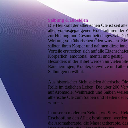
Salbung & Bibelölen
Die Heilkraft der ätherischen Öle ist seit alt
allen vorausgegangenen Hochkulturen der 
zur Heilung und Gesundheit eingesetzt. Da 
Wirkung von ätherischen Ölen wussten. Sie i
salbten ihren Körper und nahmen diese innerl
Vorteile erstrecken sich auf alle Eigenschafe
Körperlich, emotional, mental und geistig.
Besonders in der Bibel werden an vielen Ste
Räucherungen, Kräuter, Gewürze und ätheri
Salbungen erwähnt.
Aus historischer Sicht spielen ätherische Öl
Rolle im täglichen Leben. Die über 200 Verw
auf Aromaöle, Weihrauch und Salben weisen
ätherische Öle zum Salben und Heilen der 
wurden.
In unseren modernen Zeiten, wo Stress, Hek
Erschöpfung den Alltag bestimmen, werden ä
die Aromatherapie, die Massagetherapie, das